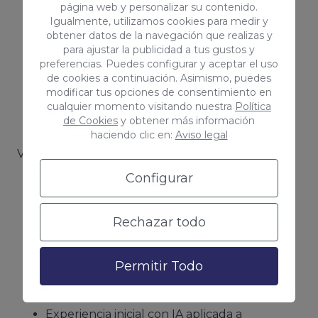
Criterio técnico para detectar:
página web y personalizar su contenido.
Igualmente, utilizamos cookies para medir y
obtener datos de la navegación que realizas y
para ajustar la publicidad a tus gustos y
Puntos críticos del sistema
preferencias. Puedes configurar y aceptar el uso
de cookies a continuación. Asimismo, puedes
modificar tus opciones de consentimiento en
cualquier momento visitando nuestra
Política
de Cookies
y obtener más información
Riesgos en desarrollos
haciendo clic en:
Aviso legal
Valorable:
Configurar
Experiencia en Laravel o desarrollos a
medida
Rechazar todo
Proyectos ecommerce o integraciones
Trabajo en proyectos vivos (no solo desde
Permitir Todo
cero)
Experiencia inicial con IA aplicada a