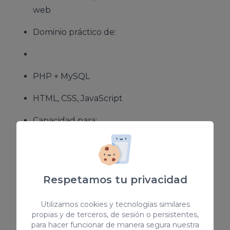
web
Dominio práctico de:
PHP + MySQL
HTML, CSS, JavaScript
Capacidad para:
Leer y modificar código de terceros
Respetamos tu privacidad
Depurar errores de forma estructurada
Utilizamos cookies y tecnologías similares
Diseñar soluciones mantenibles y escalables
propias y de terceros, de sesión o persistentes,
para hacer funcionar de manera segura nuestra